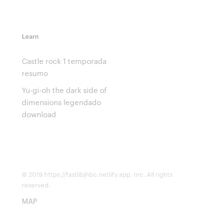
Learn
Castle rock 1 temporada
resumo
Yu-gi-oh the dark side of
dimensions legendado
download
© 2019 https://fastlibjhbc.netlify.app, Inc. All rights
reserved.
MAP