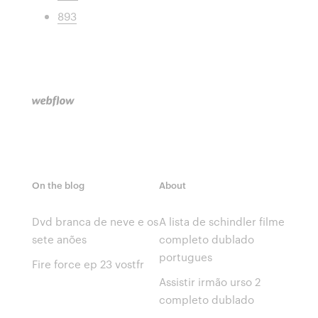
893
On the blog
About
Dvd branca de neve e os
A lista de schindler filme
sete anões
completo dublado
portugues
Fire force ep 23 vostfr
Assistir irmão urso 2
completo dublado