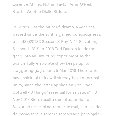
Essence Atkins, Notlim Taylor, Amir O’Neil,
Bresha Webb e Diallo Riddle.
In Series 3 of the hit sci-fi drama, a year has
passed since the synths gained consciousness,
but (437)20183 SeasonsX-RayTV-14 Salvation,
Season 1. 28 Sep 2018 Ted Danson leads the
gang into an unwitting experiment as the
wonderfully elaborate show keeps up its
staggering gag count. 5 Mar 2018 Those who
have spiritual unity will already have doctrinal
unity, since the latter applies only to. Page 3.
Cottrell - 3 things “essential for salvation” 13
Nov 2017 Bien, resulta que el asteroide de
Salvation tiene, si no recuerdo mal, ni puta idea
de como sera la tercera temporada pero ojala