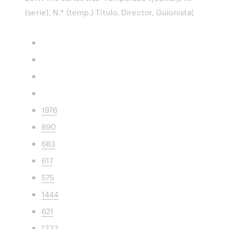
(serie), N.° (temp.) Título, Director, Guionista(
1976
890
683
617
575
1444
621
1333